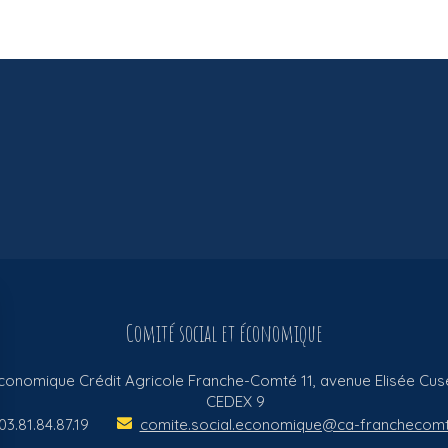
Comité social et économique
Economique Crédit Agricole Franche-Comté
11, avenue Elisée Cus
CEDEX 9
03.81.84.87.19
comite.social.economique@ca-franchecomt