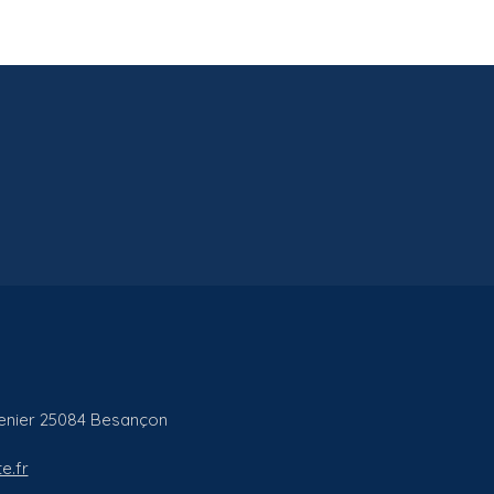
enier
25084
Besançon
e.fr