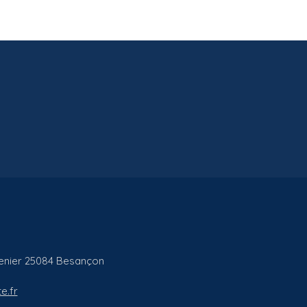
enier
25084
Besançon
e.fr