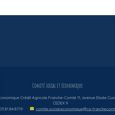
Comité social et économique
Economique Crédit Agricole Franche-Comté
11, avenue Elisée Cus
CEDEX 9
03.81.84.87.19
comite.social.economique@ca-franchecomt